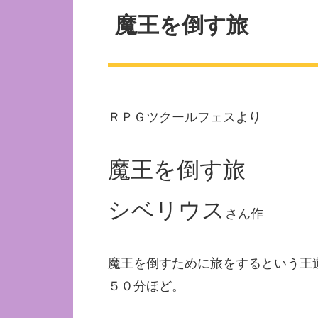
魔王を倒す旅
ＲＰＧツクールフェスより
魔王を倒す旅
シベリウス
さん作
魔王を倒すために旅をするという王
５０分ほど。