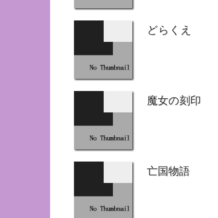
どらくえ
魔女の刻印
亡国物語