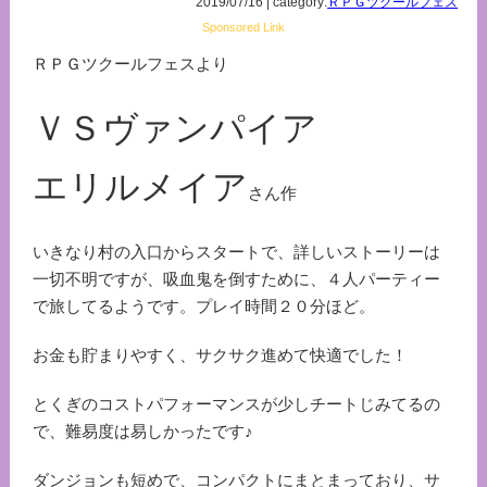
2019/07/16 | category:
ＲＰＧツクールフェス
Sponsored Link
ＲＰＧツクールフェスより
ＶＳヴァンパイア
エリルメイア
さん作
いきなり村の入口からスタートで、詳しいストーリーは
一切不明ですが、吸血鬼を倒すために、４人パーティー
で旅してるようです。プレイ時間２０分ほど。
お金も貯まりやすく、サクサク進めて快適でした！
とくぎのコストパフォーマンスが少しチートじみてるの
で、難易度は易しかったです♪
ダンジョンも短めで、コンパクトにまとまっており、サ