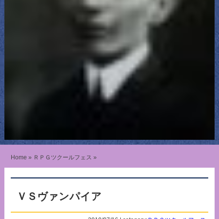
Home
»
ＲＰＧツクールフェス
»
ＶＳヴァンパイア